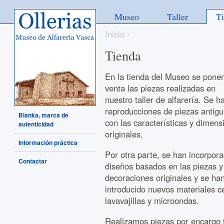
Ollerias - Museo de Alfarería
Museo
Taller
T
Vasca
Inicio
›
Tienda
En la tienda del Museo se ponen
venta las piezas realizadas en
nuestro taller de alfarería. Se h
reproducciones de piezas antigu
Blanka, marca de
con las características y dimens
autenticidad
originales.
Información práctica
Por otra parte, se han incorpor
Contactar
diseños basados en las piezas y
decoraciones originales y se ha
introducido nuevos materiales c
lavavajillas y microondas.
Realizamos piezas por encargo 