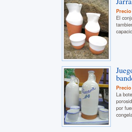
Jarra
Precio
El conj
tambien
capacid
Jueg
band
Precio
La bote
porosid
por fue
congel