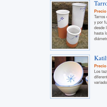
Tarr
Precio
Tarros 
y por f
desde l
hasta l
diámetr
Kati
Precio
Los taz
diferen
variado