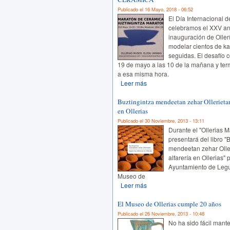
Publicado el 16 Mayo, 2018 - 06:52
El Día Internacional 
celebramos el XXV ani
inauguración de Ollerí
modelar cientos de ka
seguidas. El desafío
19 de mayo a las 10 de la mañana y term
a esa misma hora.
Leer más
Buztingintza mendeetan zehar Ollerietan 
en Ollerias
Publicado el 30 Noviembre, 2013 - 13:11
Durante el "Ollerias M
presentará del libro "
mendeetan zehar Oller
alfarería en Ollerias" 
Ayuntamiento de Legut
Museo de
Leer más
El Museo de Ollerias cumple 20 años
Publicado el 26 Noviembre, 2013 - 10:48
No ha sido fácil mant