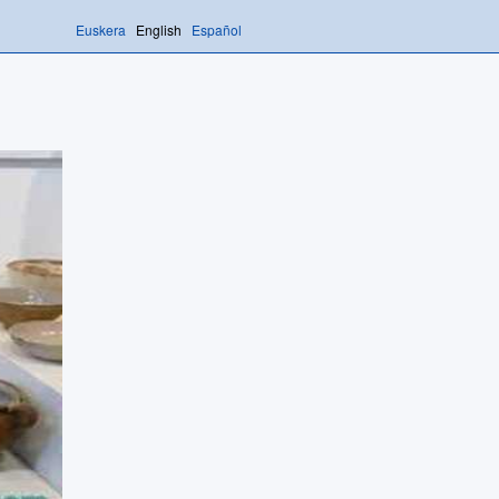
Euskera
English
Español