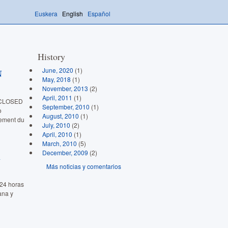
Euskera
English
Español
History
June, 2020
(1)
N
May, 2018
(1)
November, 2013
(2)
April, 2011
(1)
s CLOSED
September, 2010
(1)
o
August, 2010
(1)
ement du
July, 2010
(2)
April, 2010
(1)
March, 2010
(5)
December, 2009
(2)
A
Más noticias y comentarios
 24 horas
ana y