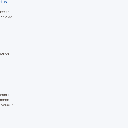
rias
ndeetan
miento de
sos de
ceramic
 Araban
l verse in