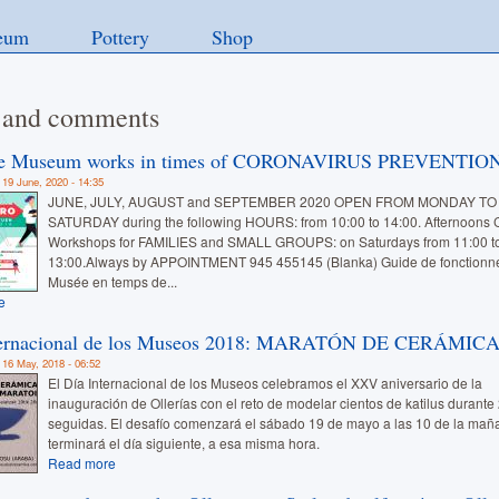
eum
Pottery
Shop
 and comments
e Museum works in times of CORONAVIRUS PREVENTIO
 19 June, 2020 - 14:35
JUNE, JULY, AUGUST and SEPTEMBER 2020 OPEN FROM MONDAY TO
SATURDAY during the following HOURS: from 10:00 to 14:00. Afternoon
Workshops for FAMILIES and SMALL GROUPS: on Saturdays from 11:00 t
13:00.Always by APPOINTMENT 945 455145 (Blanka) Guide de fonctionn
Musée en temps de...
e
ternacional de los Museos 2018: MARATÓN DE CERÁMIC
 16 May, 2018 - 06:52
El Día Internacional de los Museos celebramos el XXV aniversario de la
inauguración de Ollerías con el reto de modelar cientos de katilus durante
seguidas. El desafío comenzará el sábado 19 de mayo a las 10 de la mañ
terminará el día siguiente, a esa misma hora.
Read more