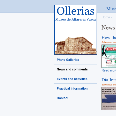
Ollerias - Museo de Alfarería
Mus
Vasca
Home
›
News
How th
Submitted on
Photo Galleries
News and comments
Read mor
Events and activities
Día In
Submitted on
Practical information
Contact