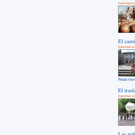
Submitted on
El cami
Submitted on
Read mor
El tras
Submitted on 
Las red