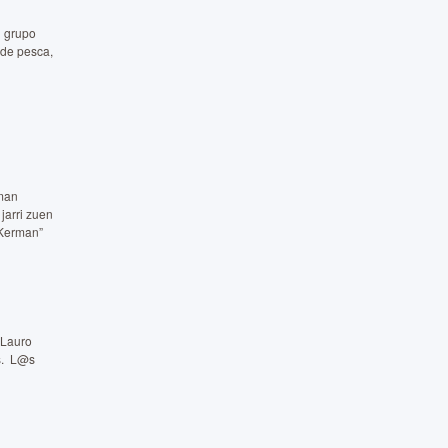
n grupo
 de pesca,
rman
jarri zuen
“Kerman”
 Lauro
os. L@s