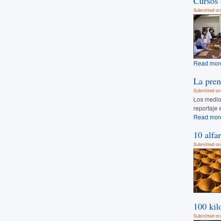
Cursos 
Submitted on
Read mor
La pren
Submitted on
Los medio
reportaje 
Read mor
10 alfa
Submitted on
100 kil
Submitted on