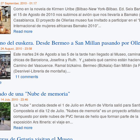
 27 September, 2010 - 01:17
Como en la novela de Kirmen Uribe (Bilbao-New York-Bilbao. Ed. Seix Bar
el 15 de Agosto de 2010 nos subimos al avión que nos llevaría a Bamako (
Casablanca. El proyecto de Ollerias museo fue invitado a participar en el 
Internacional de mujeres africanas Bamako 2010”...
Read more
no del euskera. Desde Bermeo a San Millan pasando por Olle
 24 August, 2010 - 23:58
Este martes 24 de Agosto a las 5 de la tarde han llegado al Museo, camin
chicas de Barcelona, Josefina y Ruth. Y ¿sabeis qué camino están haciend
Camino del Vascuence. Ramal bizkaino. Bermeo (Bizkaia)-San Millán (la R
(Desnivel-Librería de montaña)....
11 comments
e
lado de una "Nube de memoria"
14 July, 2010 - 23:46
La "nube " anclada desde el 1 de Julio en Artium de Vitoria salió para San
Compostela el día 12 de Julio. "Nubes de memoria" es un proyecto artístic
compuesto por siete nubes de PVC llenas de helio que forman parte de la
exposición Ars Itineris: el viaje en...
Read more
eras de Getaria visitan el Museo