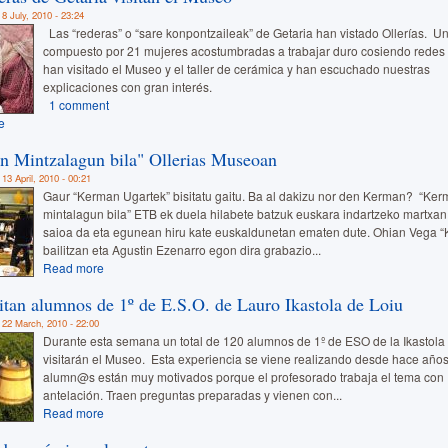
8 July, 2010 - 23:24
Las “rederas” o “sare konpontzaileak” de Getaria han vistado Ollerías. U
compuesto por 21 mujeres acostumbradas a trabajar duro cosiendo redes
han visitado el Museo y el taller de cerámica y han escuchado nuestras
explicaciones con gran interés.
1 comment
e
 Mintzalagun bila" Ollerias Museoan
13 April, 2010 - 00:21
Gaur “Kerman Ugartek” bisitatu gaitu. Ba al dakizu nor den Kerman? “Ke
mintalagun bila” ETB ek duela hilabete batzuk euskara indartzeko martxan 
saioa da eta egunean hiru kate euskaldunetan ematen dute. Ohian Vega 
bailitzan eta Agustin Ezenarro egon dira grabazio...
Read more
itan alumnos de 1º de E.S.O. de Lauro Ikastola de Loiu
 22 March, 2010 - 22:00
Durante esta semana un total de 120 alumnos de 1º de ESO de la Ikastola
visitarán el Museo. Esta experiencia se viene realizando desde hace añ
alumn@s están muy motivados porque el profesorado trabaja el tema con
antelación. Traen preguntas preparadas y vienen con...
Read more