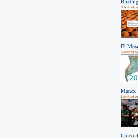
Buzting
Submitted on
El Muse
Submitted on
Manex 
Submitted on 
Cinco d