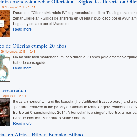
intza mendeetan zehar Ollerietan - Siglos de alfarería en Olle
 30 November, 2013 - 13:11
Durante el "Ollerias Maratoia IV" se presentará del libro "Buztingintza me
zehar Ollerietan - Siglos de alfarería en Ollerias" publicado por el Ayunta
Legutio y editado por el Museo de
Read more
o de Ollerias cumple 20 años
 26 November, 2013 - 10:48
No ha sido fácil mantener el museo durante 20 años pero estamos orgullo
haberlo conseguido!
Read more
"pegarradun"
3 April, 2011 - 20:41
It was an honour to hand the txapela (the traditional Basque beret) and a 
"pegarra" realized in the pottery of Ollerias to Manex Agirre, winner of the
Bertsolari Championships 2011. A bertsolari is a singer of bertso, a musica
Basque tradition. Zorionak to Manex and the...
Read more
ías en África. Bilbao-Bamako-Bilbao