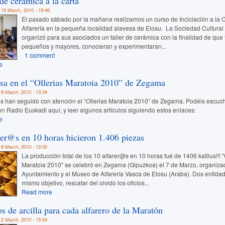
de cerámica a la carta
 15 March, 2010 - 19:46
El pasado sábado por la mañana realizamos un curso de Inciciación a la 
Alfarería en la pequeña localidad alavesa de Elosu. La Sociedad Cultural 
organizó para sus asociados un taller de cerámica con la finalidad de que 
pequeños y mayores, conocieran y experimentaran...
1 comment
e
sa en el “Ollerias Maratoia 2010” de Zegama
 8 March, 2010 - 13:34
s han seguido con atención el “Ollerias Maratoia 2010” de Zegama. Podéis escuch
en Radio Euskadi aquí, y leer algunos artículos siguiendo estos enlaces:
e
rer@s en 10 horas hicieron 1.406 piezas
 8 March, 2010 - 13:00
La producción total de los 10 alfarer@s en 10 horas fué de 1406 katilus!!! "
Maratoia 2010" se celebró en Zegama (Gipuzkoa) el 7 de Marzo, organizad
Ayuntamiento y el Museo de Alfarería Vasca de Elosu (Araba). Dos entida
mismo objetivo, rescatar del olvido los oficios...
Read more
os de arcilla para cada alfarero de la Maratón
 2 March, 2010 - 15:54