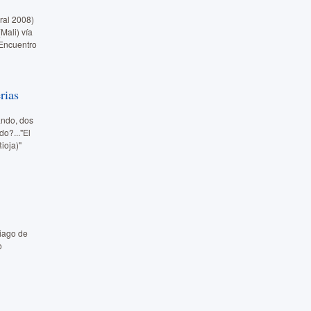
ral 2008)
Mali) vía
“Encuentro
rias
ando, dos
o?..."El
ioja)"
tiago de
o