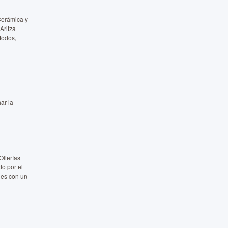
Cerámica y
Aritza
todos,
ar la
Ollerías
o por el
des con un