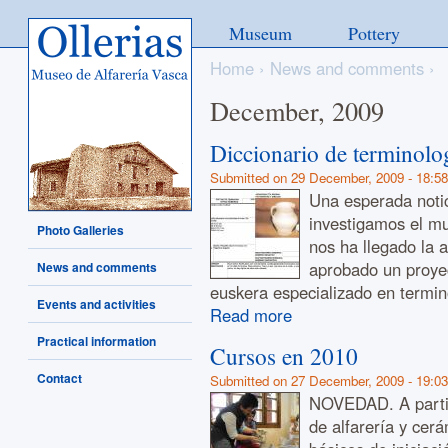
Ollerias - Museo de Alfarería
Museum
Pottery
Vasca
Home
›
News and comments
›
December, 2009
Diccionario de terminolo
Submitted on 29 December, 2009 - 18:58
Una esperada notic
investigamos el m
Photo Galleries
nos ha llegado la a
aprobado un proyec
News and comments
euskera especializado en termino
Events and activities
Read more
Practical information
Cursos en 2010
Contact
Submitted on 27 December, 2009 - 19:03
NOVEDAD. A partir
de alfarería y cer