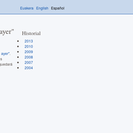
Euskera
English
Español
ayer"
Historial
2013
2010
2009
 ayer"
.
2008
us
2007
 quedará
2004