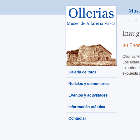
Ollerias - Museo de Alfarería
Mus
Vasca
Inicio
›
Ca
Inaug
30 Ener
Ollerias M
Los alfare
experienc
Galería de fotos
expuesta a
Noticias y comentarios
Eventos y actividades
Información práctica
Contactar