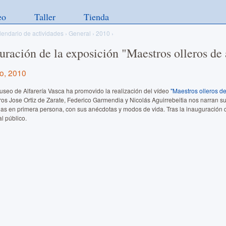
eo
Taller
Tienda
lendario de actividades
›
General
›
2010
›
uración de la exposición "Maestros olleros de 
o, 2010
useo de Alfarería Vasca ha promovido la realización del vídeo
"Maestros olleros de
ros Jose Ortiz de Zarate, Federico Garmendia y Nicolás Aguirrebeitia nos narran s
ias en primera persona, con sus anécdotas y modos de vida. Tras la inauguración
l público.