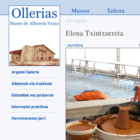
Ollerias - Museo de Alfarería
Museoa
Tailerra
Vasca
Orri nagusia
›
Elena Txintxurreta
‹ aurrekoa
1
Argazki Galeria
Albisteak eta iruzkinak
Ekitaldiak eta jarduerak
Informazio praktikoa
Harremanetan jarri