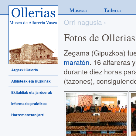
Ollerias - Museo de Alfarería
Museoa
Tailerra
Vasca
Orri nagusia
›
Fotos de Olleria
Zegama (Gipuzkoa) fue 
maratón
. 16 alfareras 
durante diez horas para
Argazki Galeria
(tazones), consiguiendo
Albisteak eta iruzkinak
Ekitaldiak eta jarduerak
Informazio praktikoa
Harremanetan jarri