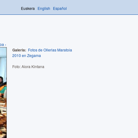
Euskera
English
Español
oa ›
Galeria:
Fotos de Ollerias Maratoia
2010 en Zegama
Foto: Aiora Kintana