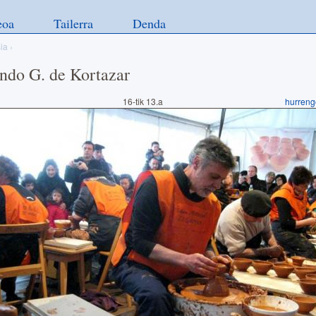
eoa
Tailerra
Denda
ia
›
ndo G. de Kortazar
16-tik 13.a
hurreng