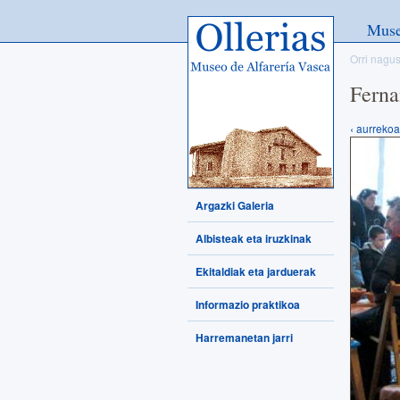
Ollerias - Museo de Alfarería
Mus
Vasca
Orri nagus
Ferna
‹ aurrekoa
Argazki Galeria
Albisteak eta iruzkinak
Ekitaldiak eta jarduerak
Informazio praktikoa
Harremanetan jarri