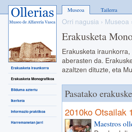
Ollerias - Museo de Alfarería
Museoa
Tailerra
Vasca
Orri nagusia
›
Museoa
Erakusketa Mono
Erakusketa iraunkorra,
aberasten da. Erakuske
azaltzen dituzte, eta 
Erakusketa iraunkorra
Erakusketa Monografikoa
Bilduma aztertu
Pasatako erakuske
Ikerketa
2010ko Otsailak 
Informazio praktikoa
Maestros oll
Harremanetan jarri