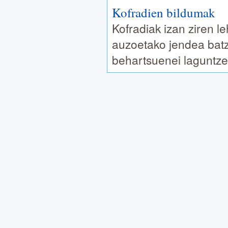
Kofradien bildumak
Kofradiak izan ziren l
auzoetako jendea batza
behartsuenei laguntze