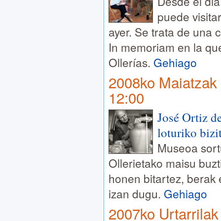
Desde el dia
puede visita
ayer. Se trata de una 
In memoriam en la que
Ollerías.
Gehiago
2008ko Maiatzak 
12:00
José Ortiz d
loturiko bizi
Museoa sortu
Ollerietako maisu buzt
honen bitartez, berak 
izan dugu.
Gehiago
2007ko Urtarrilak