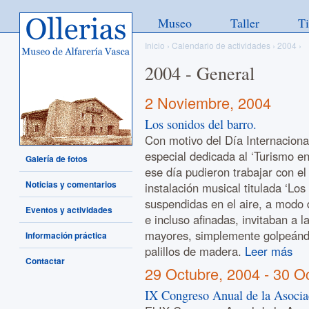
Ollerias - Museo de Alfarería
Museo
Taller
T
Vasca
Inicio
›
Calendario de actividades
›
2004
›
2004 - General
2 Noviembre, 2004
Los sonidos del barro.
Con motivo del Día Internaciona
especial dedicada al ‘Turismo en
Galería de fotos
ese día pudieron trabajar con el
Noticias y comentarios
instalación musical titulada ‘Los
suspendidas en el aire, a modo 
Eventos y actividades
e incluso afinadas, invitaban a l
mayores, simplemente golpeánd
Información práctica
palillos de madera.
Leer más
Contactar
29 Octubre, 2004
-
30 O
IX Congreso Anual de la Asocia